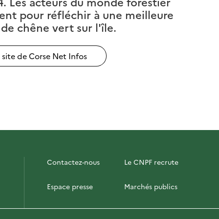
24. Les acteurs du monde forestier
vent pour réfléchir à une meilleure
de chêne vert sur l'île.
e site de Corse Net Infos
Contactez-nous
Le CNPF recrute
Espace presse
Marchés publics
PhotoFor
Briefly in English