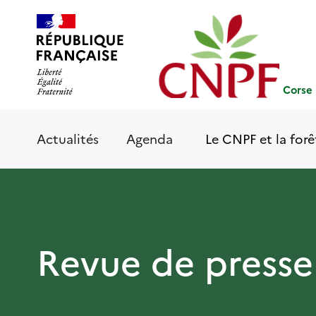
Aller
Panneau de gestion des cookies
au
contenu
principal
Corse
Le CNPF et la forê
Actualités
Agenda
Revue de presse