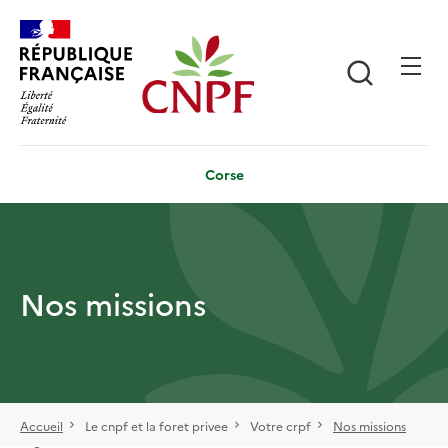
Aller
Panneau de gestion des cookies
au
contenu
Recherch
principal
Corse
Nos missions
Accueil
Le cnpf et la foret privee
Votre crpf
Nos missions